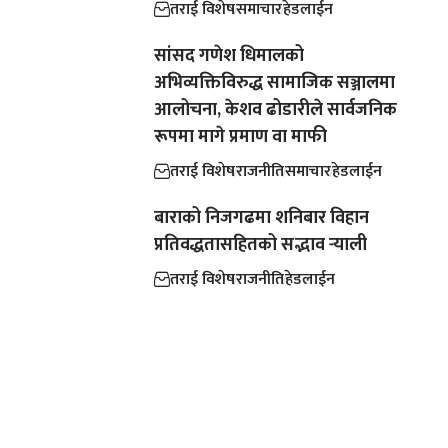
तराई विशेष
समाचार
हेडलाईन
सांसद गणेश धिमालको
अभिव्यक्तिविरुद्ध सामाजिक सञ्जालमा
आलोचना, केशव ढोडारीले सार्वजनिक
रूपमा मागे प्रमाण वा माफी
तराई विशेष
राजनीति
समाचार
हेडलाईन
बाराको निजगढमा शनिबार विहान
प्रतिवद्धतासहितको सद्भाव र्‍याली
तराई विशेष
राजनीति
हेडलाईन