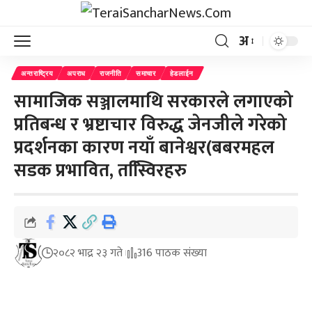
अ
अन्तराष्ट्रिय
अपराध
राजनीति
समाचार
हेडलाईन
सामाजिक सञ्जालमाथि सरकारले लगाएको
प्रतिबन्ध र भ्रष्टाचार विरुद्ध जेनजीले गरेको
प्रदर्शनका कारण नयाँ बानेश्वर(बबरमहल
सडक प्रभावित, तस्वििरहरु
२०८२ भाद्र २३ गते
316 पाठक संख्या