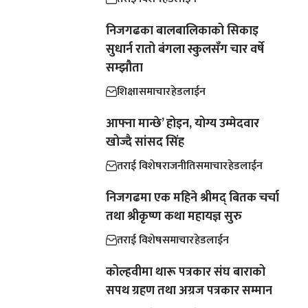
निजगढका बालबालिकाको सिकाइ
सुधार्न रातो बंगला स्कुलसँग चार वर्षे
सम्झौता
शिक्षा
समाचार
हेडलाईन
आफ्ना मान्छे’ होइन, योग्य उम्मेदवार
खोज्दै सांसद सिंह
तराई विशेष
राजनीति
समाचार
हेडलाईन
निजगढमा एक महिने श्रीमद् बितक चर्चा
तथा श्रीकृष्ण कथा महायज्ञ सुरु
तराई विशेष
समाचार
हेडलाईन
कोल्हवीमा थारू पत्रकार संघ बाराको
सपथ ग्रहण तथा अग्रज पत्रकार सम्मान