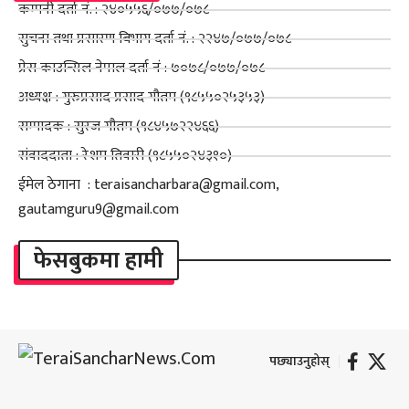
कम्पनी दर्ता नं. : २४०५५६/०७७/०७८
सुचना तथा प्रसारण बिभाग दर्ता नं. : २२४७/०७७/०७८
प्रेस काउन्सिल नेपाल दर्ता नं : ७०७८/०७७/०७८
अध्यक्ष : गुरुप्रसाद प्रसाद गौतम (९८५५०२५३५३)
सम्पादक : सुरज गौतम (९८४५७२२४६६)
संवाददाता : रेशम तिवारी (९८५५०२४३१०)
ईमेल ठेगाना : teraisancharbara@gmail.com,
gautamguru9@gmail.com
फेसबुकमा हामी
पछ्याउनुहोस्