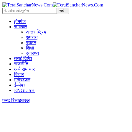
होमपेज
समाचार
अन्तराष्ट्रिय
अपराध
पर्यटन
शिक्षा
स्वास्थ्य
तराई विशेष
राजनीति
अर्थ समाचार
बिचार
मनोरञ्जन
ई–पेपर
ENGLISH
फन्ट रिसाइजर
अ