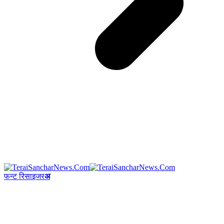
फन्ट रिसाइजर
अ