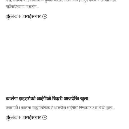
बारा, बारागढी गाउँपालिका — कृषक सशक्तिकरणतर्फ महत्वपूर्ण कदम चाल्दै बारागढी
गाउँपालिकामा “स्थानीय…
लेखक :
तराईसंचार
कालंगा हाइड्रोको आईपीओ बिक्री आजदेखि खुला
काठमाडौं । कालंगा हाइड्रो लिमिटेड ले आजदेखि आईपीओ निष्कासन तथा बिक्री खुला…
लेखक :
तराईसंचार