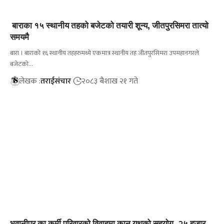
बाराका १५ स्थानीय तहको बजेटको तयारी शून्य, जीतपुरसिमरा तात्यो
समयमै
बारा । बाराको १६ स्थानीय तहहरुमध्ये एकमात्र स्थानीय तह जीतपुरसिमरा उपमहानगरले
बजेटको…
लेखक :
तराईसंचार
२०८३ बैशाख २१ गते
भवानीपुर का कुर्मी परिवारको विवाहमा कानु युथको सहयोग, २५ हजार