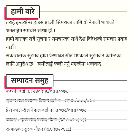
हामी बारे
तराई इन्टरप्रेनर हाउस प्रा.ली. सिमराका लागि यो नेपाली भाषाको
अनलाईन समचार संस्था हो ।
हामी बाराका सबै सुचना र समचारका साथै देश विदेशको समचार प्रवाह
गर्छौ ।
सकारात्मक सुझाव हाम्रा प्रेरणाका स्रोत भएकाले सुझाव र कमेन्टका
लागि अनुरोध छ । हामीलाई फलो गर्नु भएकोमा धन्यवाद ।
सम्पादन समुह
कम्पनी दर्ता नं. : २४०५५६/०७७/०७८
सुचना तथा प्रसारण बिभाग दर्ता नं. : २२४७/०७७/०७८
प्रेस काउन्सिल नेपाल दर्ता नं : ७०७८/०७७/०७८
अध्यक्ष : गुरुप्रसाद प्रसाद गौतम (९८५५०२५३५३)
सम्पादक : सुरज गौतम (९८४५७२२४६६)